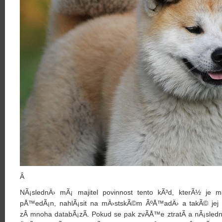
Â
NÃ¡slednÄ› mÃ¡ majitel povinnost tento kÃ³d, kterÃ½ j
pÅ™edÃ¡n, nahlÃ¡sit na mÄ›stskÃ©m ÃºÅ™adÄ› a takÃ© jej 
zÂ mnoha databÃ¡zÃ­. Pokud se pak zvÃ­Å™e ztratÃ­ a nÃ¡slednÄ›