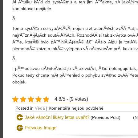
Äi Ãºtulku kÃ³d do systÃ©mu a ten jim Å™ekne, sÂ jakÃ
kontaktovat majitele.
Â
Tento systÃ©m se vyuÅ¾Ã­vÃ¡ nejen u ztracenÃ½ch zvÃ­Å™at, a
nejrÅ¯znÄ›jÅ¡Ã­ch soutÄ›Å¾Ã­ch. RozhodÄÃ­ si tak zkrÃ¡tka ovÄ
Å™e, kterÃ© bylo pÅ™ihlÃ¡Å¡enÃ© â€“ ÄÃ­slo Äipu je totiÅ¾
plemennÃ© knize a takÃ© vylepeno vÂ oÄkovacÃ­m prÅ¯kazu zv
Â
I pÅ™es svou uÅ¾iteÄnost je vÅ¡ak vidÄ›t, Å¾e nefunguje tak, j
Pokud tedy chcete mÃ­t pÅ™ehled o pohybu svÃ©ho zvÃ­Å™ete
obojek.
4.8/5 - (9 votes)
u
Posted in
Věda
|
Komentáře nejsou povolené
textu
Jaké vánoční likéry letos uvařit?
(Previous Post)
(N
s
Previous Image
názvem
Jak