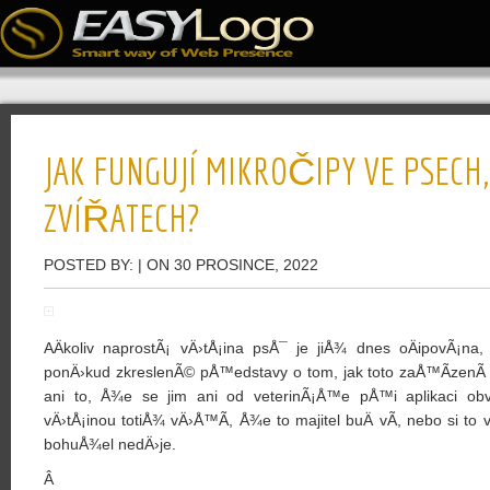
JAK FUNGUJÍ MIKROČIPY VE PSECH
ZVÍŘATECH?
POSTED BY:
| ON 30 PROSINCE, 2022
AÄkoliv naprostÃ¡ vÄ›tÅ¡ina psÅ¯ je jiÅ¾ dnes oÄipovÃ¡na,
ponÄ›kud zkreslenÃ© pÅ™edstavy o tom, jak toto zaÅ™Ã­zenÃ­
ani to, Å¾e se jim ani od veterinÃ¡Å™e pÅ™i aplikaci obvy
vÄ›tÅ¡inou totiÅ¾ vÄ›Å™Ã­, Å¾e to majitel buÄ vÃ­, nebo si to v
bohuÅ¾el nedÄ›je.
Â