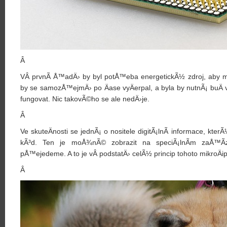
Â
VÂ prvnÃ­ Å™adÄ› by byl potÅ™eba energetickÃ½ zdroj, aby moh
by se samozÅ™ejmÄ› po Äase vyÄerpal, a byla by nutnÃ¡ buÄ
fungovat. Nic takovÃ©ho se ale nedÄ›je.
Â
Ve skuteÄnosti se jednÃ¡ o nositele digitÃ¡lnÃ­ informace, kte
kÃ³d. Ten je moÅ¾nÃ© zobrazit na speciÃ¡lnÃ­m zaÅ™Ã­z
pÅ™ejedeme. A to je vÂ podstatÄ› celÃ½ princip tohoto mikroÄip
Â