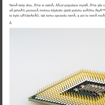
NenÃ­ tedy divu, Å¾e si valnÃ¡ ÄÃ¡st populace myslÃ­, Å¾e jde 
sÂ jehoÅ¾ pomocÃ­ mohou kdykoliv zjistit polohu svÃ©ho ÄtyÅ™
to bylo uÅ¾iteÄnÃ©, tak tomu opravdu nenÃ­, a ani to nenÃ­ m
Â