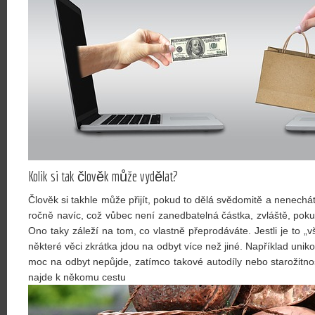
Kolik si tak člověk může vydělat?
Člověk si takhle může přijít, pokud to dělá svědomitě a nenecháte 
ročně navíc, což vůbec není zanedbatelná částka, zvláště, po
Ono taky záleží na tom, co vlastně přeprodáváte. Jestli je to „v
některé věci zkrátka jdou na odbyt více než jiné. Například uniko
moc na odbyt nepůjde, zatímco takové autodíly nebo starožitnost
najde k někomu cestu