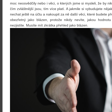
moc neosvědčily nebo i věci, o kterých jsme si mysleli, že by nik
čím zvláštnější jsou, tím více platí. A jakmile si vybudujete něj
nechat ještě na účtu a nakoupit za ně další věci, které budete př
obezřetný jako blázen, protože nikdy nevíte, jakou hodno
nezjistíte. Musíte mít zkrátka přehled jako blázen.