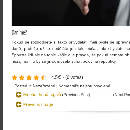
Daníme?
Pokud se rozhodnete si takto přivydělat, měli byste se správ
daně, protože už to neděláte jen tak, občas, ale chystáte se
Spousta lidí ale na tohle kašle a je pravda, že pokud nemáte obr
nezajímá. To by se jinak musela stíhat polovina republiky.
4.5/5 - (6 votes)
u
Posted in Nezařazené |
Komentáře nejsou povolené
textu
Mnoho druhů regálů
(Previous Post)
(Next Po
s
Previous Image
názvem
Přivýdělek
k
práci