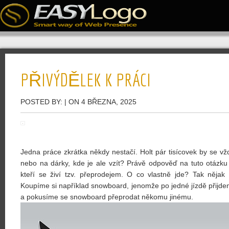
PŘIVÝDĚLEK K PRÁCI
POSTED BY:
| ON 4 BŘEZNA, 2025
Jedna práce zkrátka někdy nestačí. Holt pár tisícovek by se vž
nebo na dárky, kde je ale vzít? Právě odpověď na tuto otázku m
kteří se živí tzv. přeprodejem. O co vlastně jde? Tak nějak
Koupíme si například snowboard, jenomže po jedné jízdě přijdem
a pokusíme se snowboard přeprodat někomu jinému.