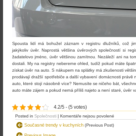
Spousta lidí má bohužel záznam v registru dlužníků, což j
jakýkoliv úvěr. Naprostá většina úvěrových společností si reg
žadatelovo jméno, úvěr většinou zamítnou. Nezáleží ani na tom
dostali. My na registry nebereme ohled, tudíž pokud máte špatno
získat úvěr na auto. S nákupem na splátky má zkušenosti většin
prodávají dražší spotřebiče a další vybavení domácnosti právě na
auto, které stojí násobně více? Nemusíte se ničeho bát, všechn
auto máte zájem a pokud nemá příliš najeto a není staré, úvěr 
4.2/5 - (5 votes)
u
Posted in
Společnosti
|
Komentáře nejsou povolené
textu
Současné trendy v kuchyních
(Previous Post)
s
Previous Image
názvem