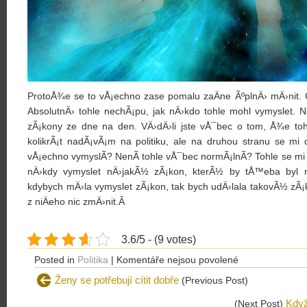
ProtoÅ¾e se to vÅ¡echno zase pomalu zaÄne ÃºplnÄ› mÄ›nit. Ch
AbsolutnÄ› tohle nechÃ¡pu, jak nÄ›kdo tohle mohl vymyslet.
zÃ¡kony ze dne na den. VÄ›dÄ›li jste vÅ¯bec o tom, Å¾e tohl
kolikrÃ¡t nadÃ¡vÃ¡m na politiku, ale na druhou stranu se mi ch
vÅ¡echno vymyslÃ­? NenÃ­ tohle vÅ¯bec normÃ¡lnÃ­? Tohle se mi 
nÄ›kdy vymyslet nÄ›jakÃ½ zÃ¡kon, kterÃ½ by tÅ™eba byl 
kdybych mÄ›la vymyslet zÃ¡kon, tak bych udÄ›lala takovÃ½ zÃ¡
z niÄeho nic zmÄ›nit.Â
3.6/5 - (9 votes)
u
Posted in
Politika
|
Komentáře nejsou povolené
textu
Ženy se potřebují cítit dobře
(Previous Post)
s
Když
(Next Post)
názvem