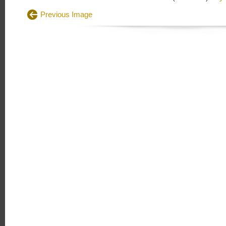
Zákony
Previous Image
a
politika