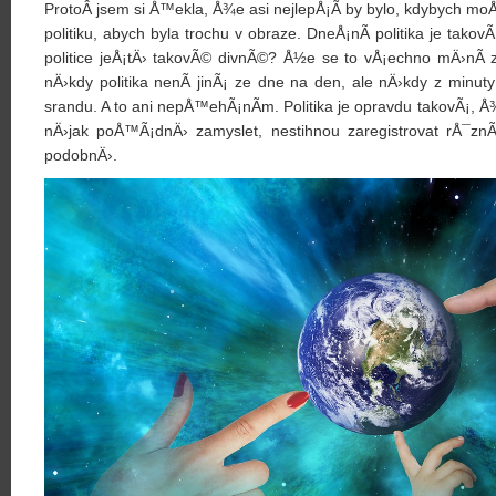
ProtoÂ jsem si Å™ekla, Å¾e asi nejlepÅ¡Ã­ by bylo, kdybych moÅ
politiku, abych byla trochu v obraze. DneÅ¡nÃ­ politika je takov
politice jeÅ¡tÄ› takovÃ© divnÃ©? Å½e se to vÅ¡echno mÄ›nÃ­ 
nÄ›kdy politika nenÃ­ jinÃ¡ ze dne na den, ale nÄ›kdy z minu
srandu. A to ani nepÅ™ehÃ¡nÃ­m. Politika je opravdu takovÃ¡, Å¾
nÄ›jak poÅ™Ã¡dnÄ› zamyslet, nestihnou zaregistrovat rÅ¯zn
podobnÄ›.