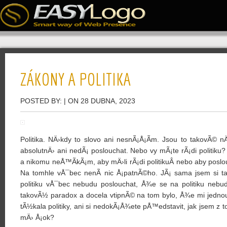
ZÁKONY A POLITIKA
POSTED BY:
| ON 28 DUBNA, 2023
Politika. NÄ›kdy to slovo ani nesnÃ¡Å¡Ã­m. Jsou to takovÃ© n
absolutnÄ› ani nedÃ¡ poslouchat. Nebo vy mÃ¡te rÃ¡di politi
a nikomu neÅ™Ã­kÃ¡m, aby mÄ›li rÃ¡di politikuÂ nebo aby poslou
Na tomhle vÅ¯bec nenÃ­ nic Å¡patnÃ©ho. JÃ¡ sama jsem si t
politiku vÅ¯bec nebudu poslouchat, Å¾e se na politiku nebud
takovÃ½ paradox a docela vtipnÃ© na tom bylo, Å¾e mi jednou
tÃ½kala politiky, ani si nedokÃ¡Å¾ete pÅ™edstavit, jak jsem z t
mÄ› Å¡ok?