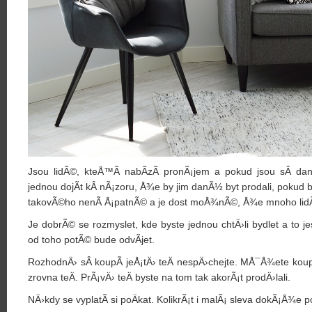
Jsou lidÃ©, kteÅ™Ã­ nabÃ­zÃ­ pronÃ¡jem a pokud jsou sÂ da
jednou dojÃ­t kÂ nÃ¡zoru, Å¾e by jim danÃ½ byt prodali, pokud 
takovÃ©ho nenÃ­ Å¡patnÃ© a je dost moÅ¾nÃ©, Å¾e mnoho lidÃ­ 
Je dobrÃ© se rozmyslet, kde byste jednou chtÄ›li bydlet a to 
od toho potÃ© bude odvÃ­jet.
RozhodnÄ› sÂ koupÃ­ jeÅ¡tÄ› teÄ nespÄ›chejte. MÅ¯Å¾ete koup
zrovna teÄ. PrÃ¡vÄ› teÄ byste na tom tak akorÃ¡t prodÄ›lali.
NÄ›kdy se vyplatÃ­ si poÄkat. KolikrÃ¡t i malÃ¡ sleva dokÃ¡Å¾e po