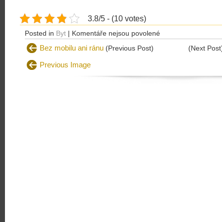
3.8/5 - (10 votes)
u
Posted in
Byt
|
Komentáře nejsou povolené
textu
Bez mobilu ani ránu
(Previous Post)
(Next Pos
s
Previous Image
názvem
Chcete
si
koupit
byt?