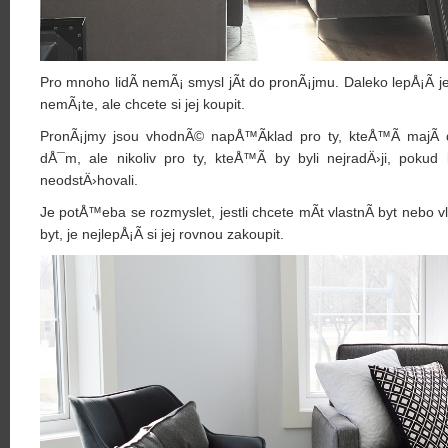
Pro mnoho lidÃ­ nemÃ¡ smysl jÃ­t do pronÃ¡jmu. Daleko lepÅ¡Ã­ je
nemÃ¡te, ale chcete si jej koupit.
PronÃ¡jmy jsou vhodnÃ© napÅ™Ã­klad pro ty, kteÅ™Ã­ majÃ­ 
dÅ¯m, ale nikoliv pro ty, kteÅ™Ã­ by byli nejradÄ›ji, pok
neodstÄ›hovali.
Je potÅ™eba se rozmyslet, jestli chcete mÃ­t vlastnÃ­ byt nebo v
byt, je nejlepÅ¡Ã­ si jej rovnou zakoupit.