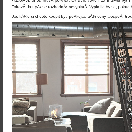
ÄŒlovÄ›k dnes musÃ­ poÄÃ­tat sÂ tÃ­m, Å¾e i za malÃ½ byt mÅ
TakovÃ¡ koupÄ› se rozhodnÄ› nevyplatÃ­. Vyplatila by se, pokud 
JestliÅ¾e si chcete koupit byt, poÄkejte, aÅ¾ ceny alespoÅˆ tro