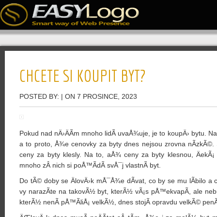
CHCETE SI KOUPIT BYT?
POSTED BY:
| ON 7 PROSINCE, 2023
Pokud nad nÄ›ÄÃ­m mnoho lidÃ­ uvaÅ¾uje, je to koupÄ› bytu. 
a to proto, Å¾e cenovky za byty dnes nejsou zrovna nÃ­zkÃ©. 
ceny za byty klesly. Na to, aÅ¾ ceny za byty klesnou, ÄekÃ¡
mnoho zÂ nich si poÅ™Ã­dÃ­ svÅ¯j vlastnÃ­ byt.
Do tÃ© doby se ÄlovÄ›k mÅ¯Å¾e dÃ­vat, co by se mu lÃ­bilo a co
vy narazÃ­te na takovÃ½ byt, kterÃ½ vÃ¡s pÅ™ekvapÃ­, ale nebu
kterÃ½ nenÃ­ pÅ™Ã­liÅ¡ velkÃ½, dnes stojÃ­ opravdu velkÃ© penÃ