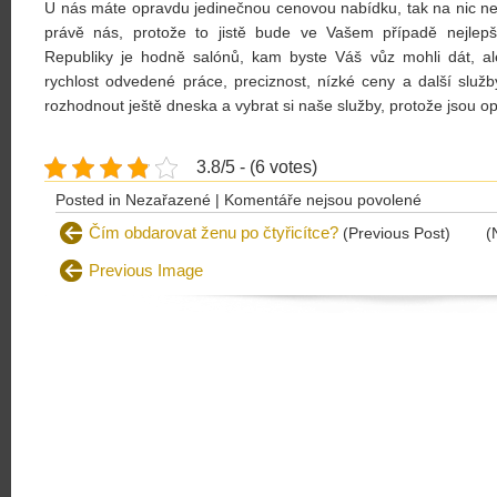
U nás máte opravdu jedinečnou cenovou nabídku, tak na nic ne
právě nás, protože to jistě bude ve Vašem případě nejle
Republiky je hodně salónů, kam byste Váš vůz mohli dát, a
rychlost odvedené práce, preciznost, nízké ceny a další služby
rozhodnout ještě dneska a vybrat si naše služby, protože jsou op
3.8/5 - (6 votes)
u
Posted in Nezařazené |
Komentáře nejsou povolené
textu
Čím obdarovat ženu po čtyřicítce?
(Previous Post)
(
s
Previous Image
názvem
Autoservis
Praha