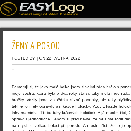
ŽENY A POROD
POSTED BY:
| ON 22 KVĚTNA, 2022
Pamatuji si, že jako malá holka jsem si velmi ráda hrála s pane
moje sestra, která byla o dva roky starší, taky měla moc rád
hračky. Vozily jsme v kočárku různé panenky, ale taky plyšáky
takhle to měly opravdu asi každé holčičky. Vždy z každé holčič
taky maminka. Třeba taky krásných holčiček. A já musím říct,
opravdu jednoduché. Jenom si představte, že musíme rodit dět
na mysli tu velkou bolest při porodu. A musím říct, že to je o