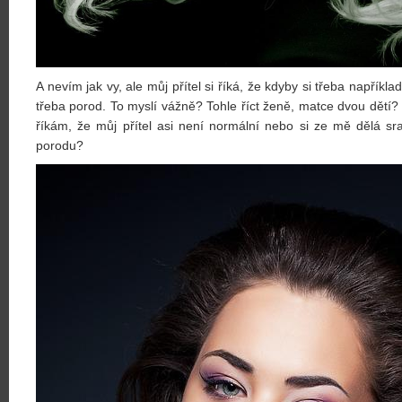
A nevím jak vy, ale můj přítel si říká, že kdyby si třeba například
třeba porod. To myslí vážně? Tohle říct ženě, matce dvou dětí? 
říkám, že můj přítel asi není normální nebo si ze mě dělá sra
porodu?