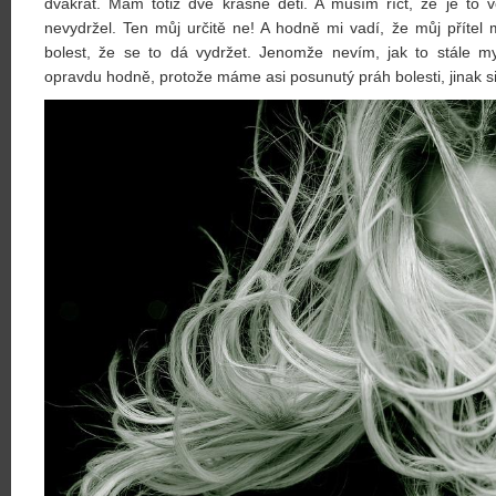
dvakrát. Mám totiž dvě krásné děti. A musím říct, že je to 
nevydržel. Ten můj určitě ne! A hodně mi vadí, že můj přítel
bolest, že se to dá vydržet. Jenomže nevím, jak to stále m
opravdu hodně, protože máme asi posunutý práh bolesti, jinak si