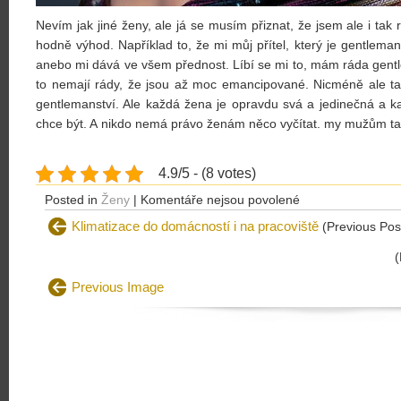
Nevím jak jiné ženy, ale já se musím přiznat, že jsem ale i ta
hodně výhod. Například to, že mi můj přítel, který je gentlema
anebo mi dává ve všem přednost. Líbí se mi to, mám ráda gentl
to nemají rády, že jsou až moc emancipované. Nicméně ale ta
gentlemanství. Ale každá žena je opravdu svá a jedinečná a ka
chce být. A nikdo nemá právo ženám něco vyčítat. my mužům ta
4.9/5 - (8 votes)
u
Posted in
Ženy
|
Komentáře nejsou povolené
textu
Klimatizace do domácností i na pracoviště
(Previous Pos
s
(
názvem
Ženy
Previous Image
a
porod