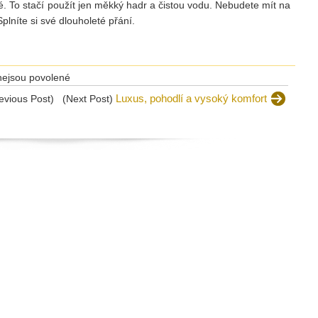
é. To stačí použít jen měkký hadr a čistou vodu. Nebudete mít na
plníte si své dlouholeté přání.
u
ejsou povolené
textu
Luxus, pohodlí a vysoký komfort
evious Post)
(Next Post)
s
názvem
Zdarma
vyměříme
a
řekneme
celkovou
cenu