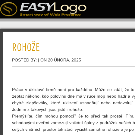
ROHOŽE
POSTED BY:
| ON 20 ÚNORA, 2025
Práce v úklidové firmě není pro každého. Může se zdát, že to
zeptat někoho, kdo polovinu dne má v ruce mop nebo hadr a vyv
chytré zlepšováky, které uklizení usnadňují nebo nedovolují
Jedním z takových jsou jistě i rohože.
Přemýšlíte, čím mohou pomoci? Je to přeci tak prosté! Tím,
vchodovými dveřmi zamezují vnikání špíny z podrážek našich bo
celých vnitřních prostor tak
stačí vyčistit samotné rohože
a je po