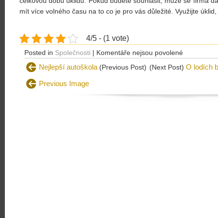
celkovou dobu úklidu. Pokud budete souhlasit, může se firma dá
mít více volného času na to co je pro vás důležité. Využijte úklid
4/5 - (1 vote)
u
Posted in
Společnosti
|
Komentáře nejsou povolené
textu
Nejlepší autoškola
O lodích b
(Previous Post)
(Next Post)
s
Previous Image
názvem
Nestíháte?