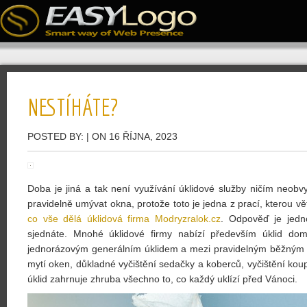
NESTÍHÁTE?
POSTED BY:
| ON 16 ŘÍJNA, 2023
Doba je jiná a tak není využívání úklidové služby ničím neobvy
pravidelně umývat okna, protože toto je jedna z prací, kterou vět
co vše dělá úklidová firma Modryzralok.cz
. Odpověď je jedn
sjednáte. Mnohé úklidové firmy nabízí především úklid dom
jednorázovým generálním úklidem a mezi pravidelným běžným úkl
mytí oken, důkladné vyčištění sedačky a koberců, vyčištění kou
úklid zahrnuje zhruba všechno to, co každý uklízí před Vánoci.