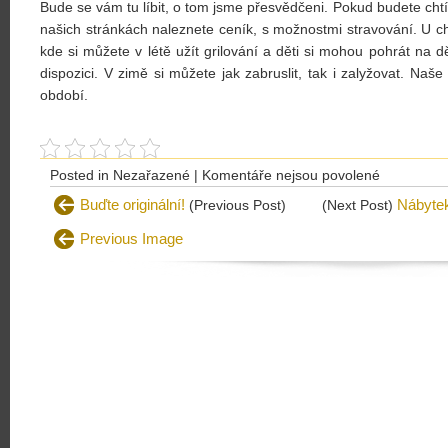
Bude se vám tu líbit, o tom jsme přesvědčeni. Pokud budete chtít
našich stránkách naleznete ceník, s možnostmi stravování. U ch
kde si můžete v létě užít grilování a děti si mohou pohrát na dě
dispozici. V zimě si můžete jak zabruslit, tak i zalyžovat. Naše
období.
u
Posted in Nezařazené |
Komentáře nejsou povolené
textu
Buďte originální!
Nábytek
(Previous Post)
(Next Post)
s
Previous Image
názvem
Nabízíme
chaty
a
chalupy
na
Slovensku