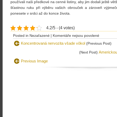
používali naši předkové na cenné listiny, aby jim dodali ještě v
šťastnou ruku při výběru vašich obrouček a zároveň výjimečn
ponesete v srdci až do konce života.
4.2/5 - (4 votes)
u
Posted in Nezařazené |
Komentáře nejsou povolené
textu
Koncentrovaná nervozita všade vôkol
(Previous Post)
s
Americkou 
(Next Post)
názvem
Co
Previous Image
byste
jiným
odpustili,
sami
sobě
nepřipustít