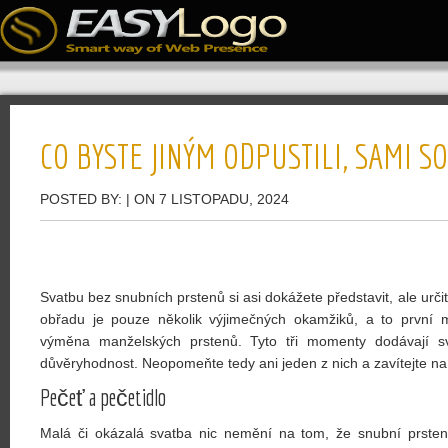
CO BYSTE JINÝM ODPUSTILI, SAMI 
POSTED BY:
| ON 7 LISTOPADU, 2024
Svatbu bez snubních prstenů si asi dokážete představit, ale určit
obřadu je pouze několik výjimečných okamžiků, a to první m
výměna manželských prstenů. Tyto tři momenty dodávají s
důvěryhodnost. Neopomeňte tedy ani jeden z nich a zavítejte n
Pečeť a pečetidlo
Malá či okázalá svatba nic nemění na tom, že
snubní prsten